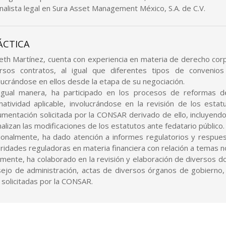
nalista legal en Sura Asset Management México, S.A. de C.V.
ÁCTICA
eth Martínez, cuenta con experiencia en materia de derecho corp
ersos contratos, al igual que diferentes tipos de conveni
lucrándose en ellos desde la etapa de su negociación.
igual manera, ha participado en los procesos de reformas d
atividad aplicable, involucrándose en la revisión de los estat
mentación solicitada por la CONSAR derivado de ello, incluyend
alizan las modificaciones de los estatutos ante fedatario público.
ionalmente, ha dado atención a informes regulatorios y respues
ridades reguladoras en materia financiera con relación a temas n
lmente, ha colaborado en la revisión y elaboración de diversos
ejo de administración, actas de diversos órganos de gobierno,
 solicitadas por la CONSAR.