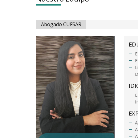
Abogado CUFSAR
ED
E
E
L
D
ID
E
I
EX
A
A
A