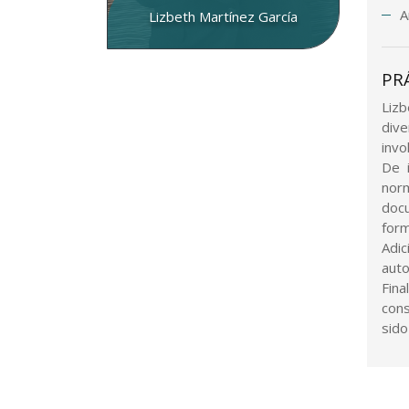
A
Lizbeth Martínez García
PR
Lizb
div
invo
De 
norm
docu
form
Adic
auto
Fina
cons
sido